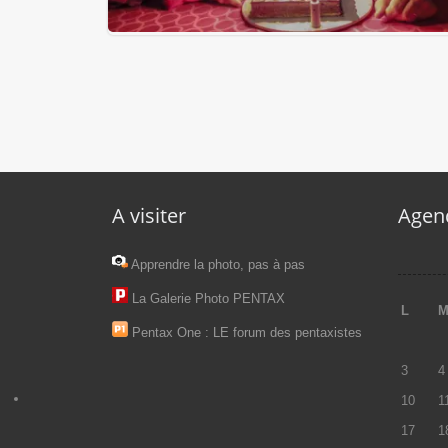
#41/52 – 45 ans … (Blain)
A visiter
Agen
Apprendre la photo, pas à pas
La Galerie Photo PENTAX
L
Pentax One : LE forum des pentaxistes
3
4
10
1
17
1