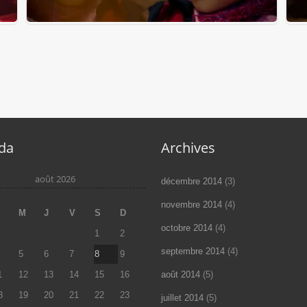
#17/52 – Rêveries (Vannes)
da
Archives
août 2026
décembre 2014
(3)
novembre 2014
(4)
M
M
J
V
S
D
octobre 2014
(4)
1
2
septembre 2014
(4)
5
6
7
8
9
1
12
13
14
15
16
août 2014
(5)
8
19
20
21
22
23
juillet 2014
(5)