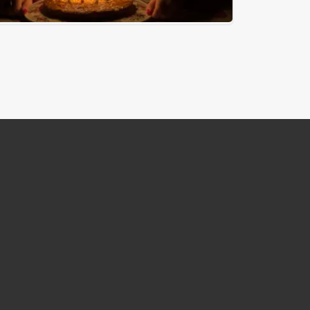
#03/52 – Joyeux anniversaire (Blain)