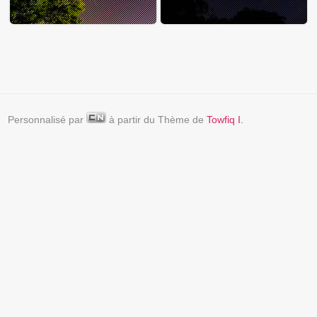
Personnalisé par
à partir du Thème de
Towfiq I.