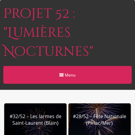
Projet 52 :
"Lumières
Nocturnes"
Menu
#32/52 – Les larmes de
#28/52 – Fête Nationale
Saint-Laurent (Blain)
(Piriac/Mer)