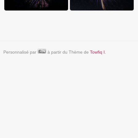
Personnalisé par
à partir du Thème de
Towfiq I.