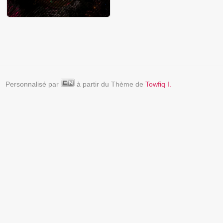
Personnalisé par
à partir du Thème de
Towfiq I.