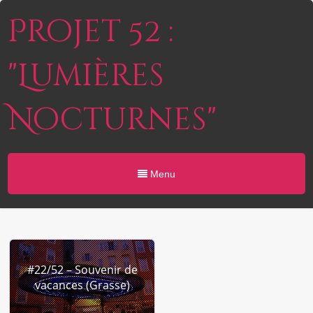
Projet 52 :
"Lumières
Nocturnes"
Menu
#22/52 – Souvenir de
vacances (Grasse)