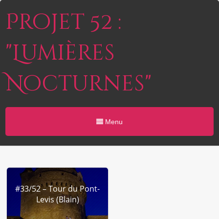
Projet 52 :
"Lumières
Nocturnes"
Menu
#33/52 – Tour du Pont-
Levis (Blain)