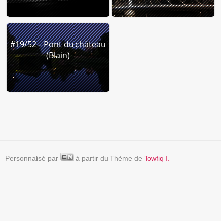
#19/52 – Pont du château
(Blain)
Personnalisé par
à partir du Thème de
Towfiq I.