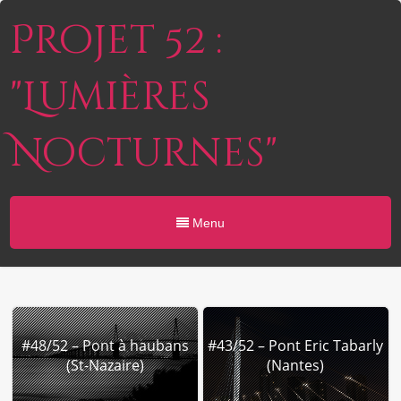
Projet 52 :
"Lumières
Nocturnes"
Menu
#48/52 – Pont à haubans
#43/52 – Pont Eric Tabarly
(St-Nazaire)
(Nantes)