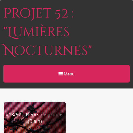
Projet 52 :
"Lumières
Nocturnes"
Menu
#13/52 – Fleurs de prunier
(Blain)