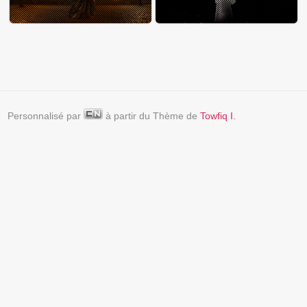
Personnalisé par
à partir du Thème de
Towfiq I.