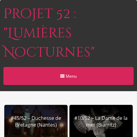
Projet 52 :
"Lumières
Nocturnes"
Menu
#45/52 – Duchesse de
#10/52 – La Dame de la
Bretagne (Nantes)
mer (Biarritz)