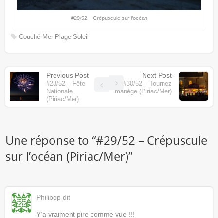
#29/52 – Crépuscule sur l’océan
Couché
Mer
Plage
Soleil
Previous Post
Next Post
#28/52 – Fête
#30/52 – Tournez
Nationale
manège (Piriac/Mer)
(Piriac/Mer)
Une réponse to “
#29/52 – Crépuscule
sur l’océan (Piriac/Mer)
”
Philibop
dit
Y’a vraiment pire comme vue !!!