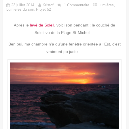
23 juillet 2014
Kristof
1 Commentaire
Lumières
,
Lumières du soir
,
Projet 52
Après le
levé de Soleil
, voici son pendant : le couché de
Soleil vu de la Plage St-Michel …
Ben oui, ma chambre n’a qu’une fenêtre orientée à l’Est, c’est
vraiment po juste …