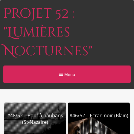
Projet 52 :
"Lumières
Nocturnes"
Menu
#48/52 – Pont à haubans
#46/52 – Ecran noir (Blain)
(St-Nazaire)