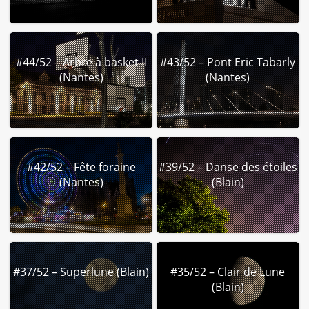
#44/52 – Arbre à basket II
#43/52 – Pont Eric Tabarly
(Nantes)
(Nantes)
#42/52 – Fête foraine
#39/52 – Danse des étoiles
(Nantes)
(Blain)
#37/52 – Superlune (Blain)
#35/52 – Clair de Lune
(Blain)