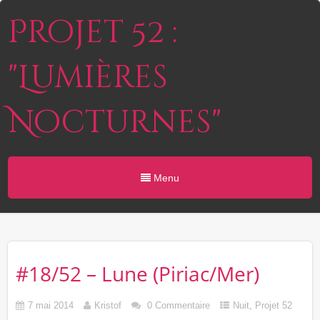
Projet 52 :
"Lumières
Nocturnes"
Menu
#18/52 – Lune (Piriac/Mer)
7 mai 2014
Kristof
0 Commentaire
Nuit
,
Projet 52