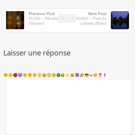
Previous Post
Next Post
#17/52 – Rêveries
#19/52 – Pont du
(Vannes)
château (Blain)
Laisser une réponse
➡