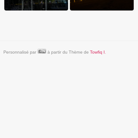
Personnalisé par
à partir du Thème de
Towfiq I.