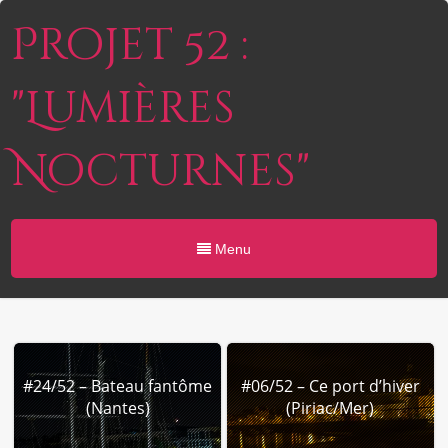
Projet 52 :
"Lumières
Nocturnes"
Menu
#24/52 – Bateau fantôme
#06/52 – Ce port d’hiver
(Nantes)
(Piriac/Mer)