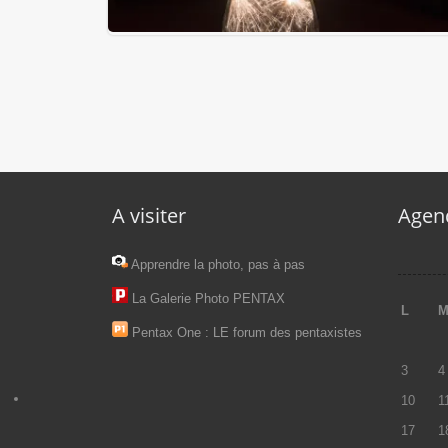
#36/52 – Etoiles lactées (Blain)
A visiter
Agen
Apprendre la photo, pas à pas
La Galerie Photo PENTAX
L
Pentax One : LE forum des pentaxistes
3
4
10
1
17
1