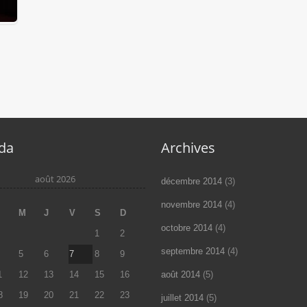
da
Archives
août 2026
décembre 2014
(3)
novembre 2014
(4)
M
M
J
V
S
D
octobre 2014
(4)
1
2
septembre 2014
(4)
5
6
7
8
9
1
12
13
14
15
16
août 2014
(5)
8
19
20
21
22
23
juillet 2014
(5)