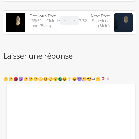
Previous Post
Next Post
#35/52 – Clair de
#37/52 – Superlune
Lune (Blain)
(Blain)
Laisser une réponse
➡