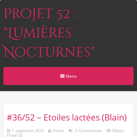
Projet 52 :
"Lumières
Nocturnes"
Menu
#36/52 – Etoiles lactées (Blain)
7 septembre 2014
Kristof
0 Commentaire
Objets
,
Projet 52