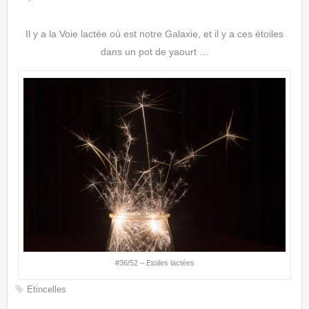
Il y a la Voie lactée où est notre Galaxie, et il y a ces étoiles
dans un pot de yaourt …
#36/52 – Etoiles lactées
Etincelles